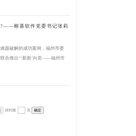
记?——榕基软件党委书记张莉
域难题破解的成功案例，福州市委
合推出“‘新新’向党——福州市
页
转到第
页