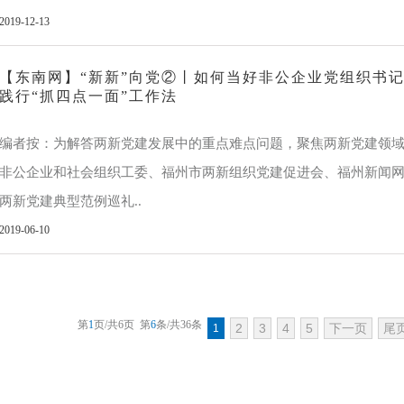
2019-12-13
【东南网】“新新”向党②丨如何当好非公企业党组织书
践行“抓四点一面”工作法
编者按：为解答两新党建发展中的重点难点问题，聚焦两新党建领
非公企业和社会组织工委、福州市两新组织党建促进会、福州新闻网联
两新党建典型范例巡礼..
2019-06-10
第
1
页/共
6
页
第
6
条/共
36
条
2
3
4
5
下一页
尾
1