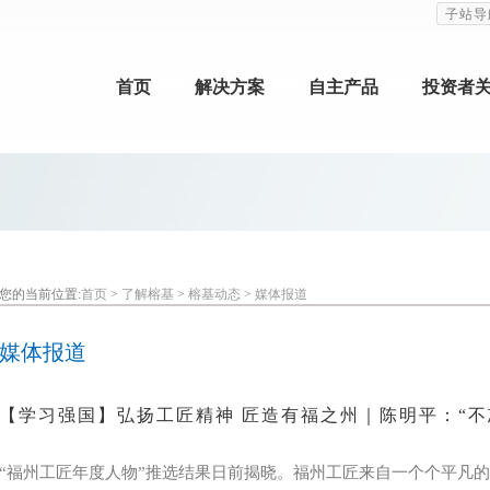
子站导
首页
解决方案
自主产品
投资者
您的当前位置:
首页
>
了解榕基
>
榕基动态
>
媒体报道
媒体报道
【学习强国】弘扬工匠精神 匠造有福之州｜陈明平：“不
“福州工匠年度人物”推选结果日前揭晓。福州工匠来自一个个平凡