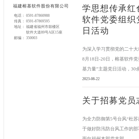
福建榕基软件股份有限公司
学思想传承红
电话：
0591-87860988
软件党委组织
传真：
0591-87869595
地址：
福建省福州市鼓楼区
日活动
软件大道89号A区15座
邮编：
350003
为深入学习贯彻党的二十大
8月18日-20日，榕基软
基力量”主题党日活动，3
2023-08-22
关于招募党员
为全力防御第5号台风“杜
于做好防汛防台风工作的部
面向福州本部党支部..