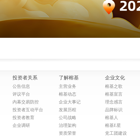
投资者关系
了解榕基
企业文化
公告信息
主营业务
榕基之歌
评议平台
榕基动态
榕基宣言
内幕交易防控
企业大事记
理念感言
投资者互动平台
发展历程
品牌标识
投资者教育
公司战略
榕基人
企业调研
治理架构
榕基E星
资质荣誉
党工团建设